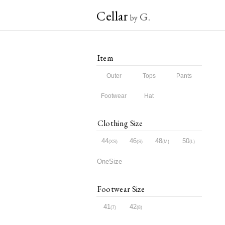
Cellar
G.
by
Item
Outer
Tops
Pants
Footwear
Hat
Clothing Size
44
46
48
50
XS
S
M
L
OneSize
Footwear Size
41
42
7
8