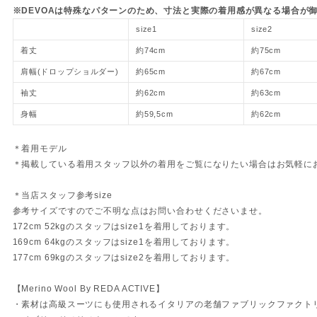
※DEVOAは特殊なパターンのため、寸法と実際の着用感が異なる場合が
size1
size2
着丈
約74cm
約75cm
肩幅(ドロップショルダー)
約65cm
約67cm
袖丈
約62cm
約63cm
身幅
約59,5cm
約62cm
＊着用モデル
＊掲載している着用スタッフ以外の着用をご覧になりたい場合はお気軽に
＊当店スタッフ参考size
参考サイズですのでご不明な点はお問い合わせくださいませ。
172cm 52kgのスタッフはsize1を着用しております。
169cm 64kgのスタッフはsize1を着用しております。
177cm 69kgのスタッフはsize2を着用しております。
【Merino Wool By REDA ACTIVE】
・素材は高級スーツにも使用されるイタリアの老舗ファブリックファクトリ