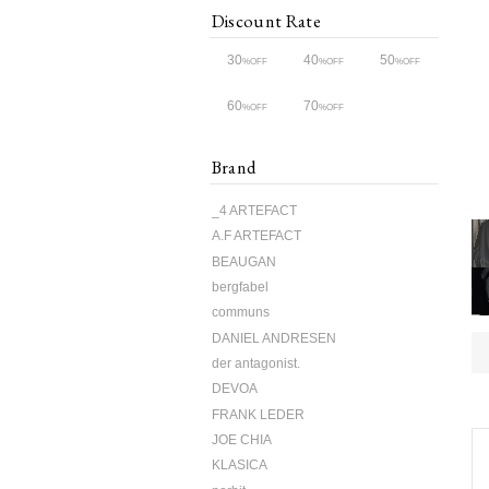
Discount Rate
30
40
50
%OFF
%OFF
%OFF
60
70
%OFF
%OFF
Brand
_4 ARTEFACT
A.F ARTEFACT
BEAUGAN
bergfabel
communs
DANIEL ANDRESEN
der antagonist.
DEVOA
FRANK LEDER
JOE CHIA
KLASICA