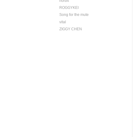
norbit
ROGGYKEI
Song for the mute
vital
ZIGGY CHEN