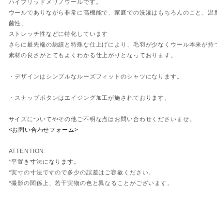
ハイブリッドメリノウールです。
ウールでありながら非常に高機能で、家庭での洗濯はもちろんのこと、温
菌性、
ストレッチ性などに特化しています
さらに最先端の紡績と特殊な仕上げにより、毛羽が少なくウール本来が持
素材の良さがとてもよくわかる仕上がりとなっております。
・デザインはシンプルなルーズフィットのシャツになります。
・スナップボタンはエイジング加工が施されております。
サイズについてやその他ご不明な点はお問い合わせくださいませ。
<お問い合わせフォーム>
ATTENTION:
*平置き寸法になります。
*実寸の寸法ですので多少の誤差はご容赦ください。
*撮影の関係上、若干実物の色と異なることがございます。