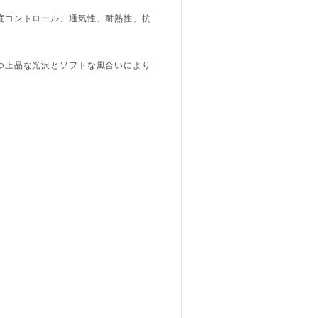
度コントロール、通気性、耐熱性、抗
つ上品な光沢とソフトな風合いにより