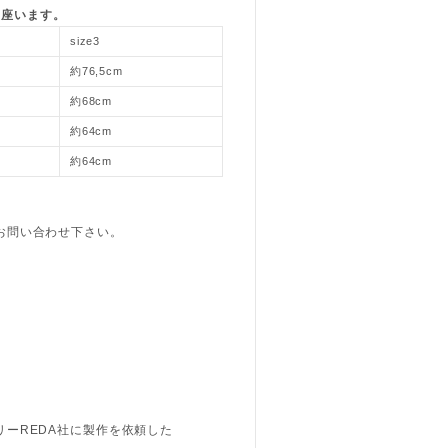
御座います。
size3
約76,5cm
約68cm
約64cm
約64cm
お問い合わせ下さい。
ーREDA社に製作を依頼した