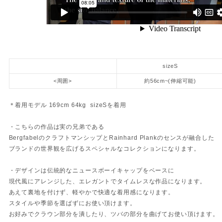
sizeS
<周囲>
約56cm~(伸縮可能)
＊着用モデル 169cm 64kg sizeSを着用
・こちらの作品は実の兄弟である
BergfabelのクラフトマンシップとRainhard Plankのセンスが融合した
ブランドの世界観を広げるスペシャルなコレクションになります。
・デザインは伝統的なニュースボーイキャップをベースに
現代風にアレンジした、エレガントでタイムレスな作品になります。
あえて裏地を付けず、軽やかで快適な着用感になります。
スタイルや季節を選ばずにお使い頂けます。
お好みでクラウン部分を潰したり、ツバの部分を曲げてお使い頂けます。