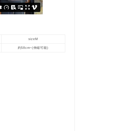
sizeM
約58cm~(伸縮可能)