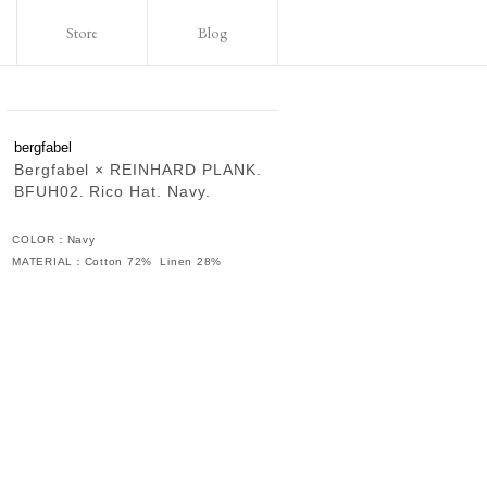
Store
Blog
bergfabel
Bergfabel × REINHARD PLANK.
BFUH02. Rico Hat. Navy.
COLOR：Navy
MATERIAL：Cotton 72% Linen 28%