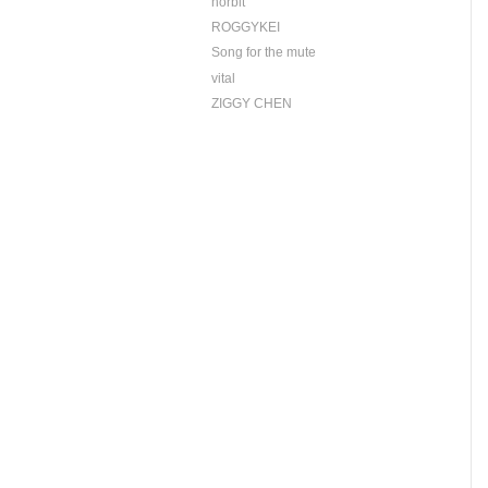
norbit
ROGGYKEI
Song for the mute
vital
ZIGGY CHEN