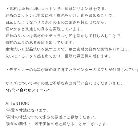
・素材は経糸に細いコットン糸。緯糸にリネン糸を使用。
経糸のコットンは非常に強く撚糸をかけ、糸を締めることで、
自立したようなハリと糸そのものに強さを持たせながら、
軽やかさと風通しの良さを実現しています。
緯糸のリネンは素材のナチュラルな節を活かして打ち込むことで、
特有のムラのある表情を出しています。
生地洗いと製品洗いを施すことで、更に素材の自然な表情を引き出し、
洗いによるアタリ感も出ており、重厚な雰囲気を感じます。
・デザイナーの母親が庭の畑で育てたラベンダーのポプリが付属されていま
サイズについてやその他ご不明な点はお問い合わせくださいませ。
<お問い合わせフォーム>
ATTENTION:
*平置き寸法になります。
*実寸の寸法ですので多少の誤差はご容赦ください。
*撮影の関係上、若干実物の色と異なることがございます。