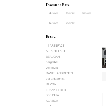
Discount Rate
30
40
50
%OFF
%OFF
%OFF
60
70
%OFF
%OFF
Brand
_4 ARTEFACT
A.F ARTEFACT
BEAUGAN
bergfabel
communs
DANIEL ANDRESEN
der antagonist.
DEVOA
FRANK LEDER
JOE CHIA
KLASICA