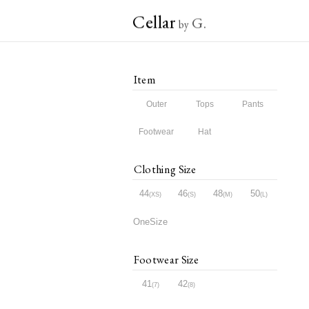
Cellar
G.
by
Item
Outer
Tops
Pants
Footwear
Hat
Clothing Size
44
46
48
50
XS
S
M
L
OneSize
Footwear Size
41
42
7
8