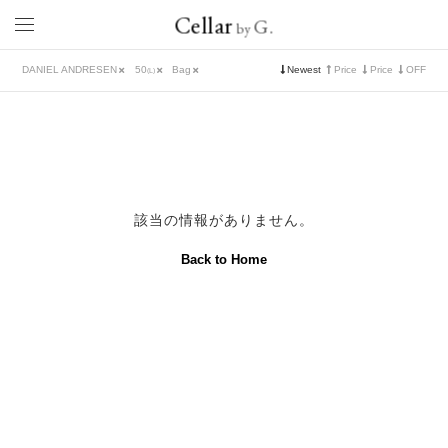
Cellar
G.
by
DANIEL ANDRESEN
50
Bag
Newest
Price
Price
OFF
L
該当の情報がありません。
Back to Home