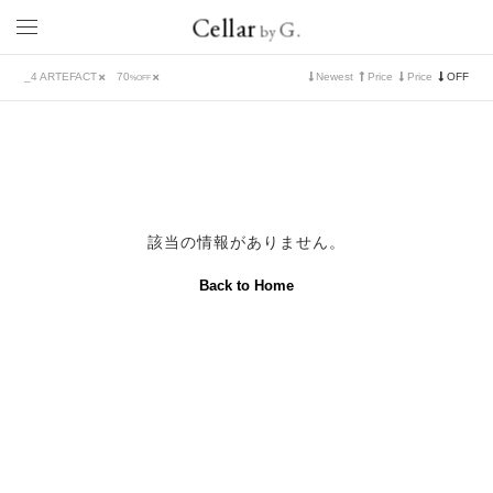
Cellar
G.
by
_4 ARTEFACT
70
Newest
Price
Price
OFF
%OFF
該当の情報がありません。
Back to Home