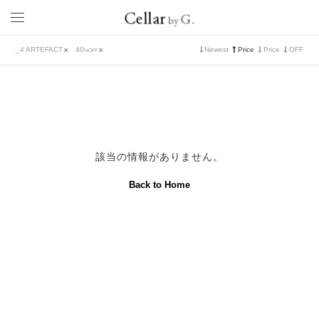
Cellar
G.
by
_4 ARTEFACT
40
Newest
Price
Price
OFF
%OFF
該当の情報がありません。
Back to Home