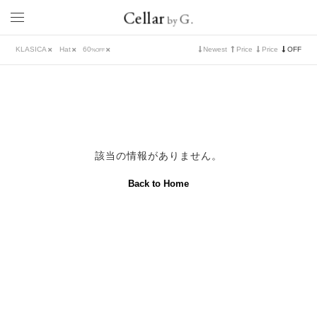
Cellar
G.
by
KLASICA
Hat
60
Newest
Price
Price
OFF
%OFF
該当の情報がありません。
Back to Home